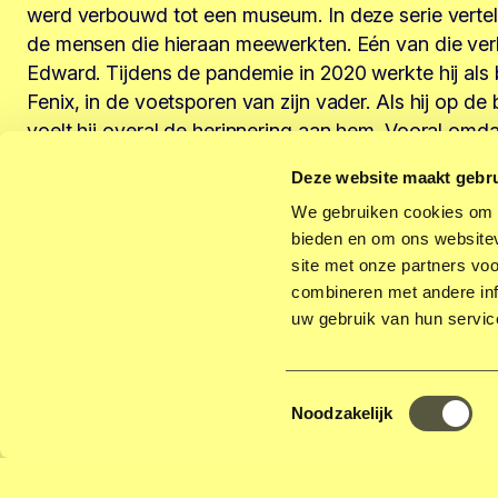
werd verbouwd tot een museum. In deze serie vertel
de mensen die hieraan meewerkten. Eén van die verh
Edward. Tijdens de pandemie in 2020 werkte hij als 
Fenix, in de voetsporen van zijn vader. Als hij op de
voelt hij overal de herinnering aan hem. Vooral omda
de haven werkte, waar nu Fenix zit.
Deze website maakt gebru
We gebruiken cookies om c
bieden en om ons websitev
“
Ik ga door tot de
site met onze partners vo
combineren met andere inf
uw gebruik van hun servic
centimeter beton
Toestemmingsselectie
Noodzakelijk
alleen voor meze