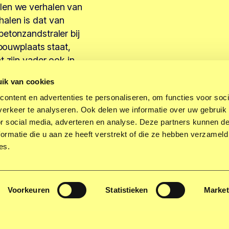
len we verhalen van
alen is dat van
betonzandstraler bij
 bouwplaats staat,
t zijn vader ook in
ik van cookies
ontent en advertenties te personaliseren, om functies voor soci
erkeer te analyseren. Ook delen we informatie over uw gebruik
 allerlaatste
or social media, adverteren en analyse. Deze partners kunnen 
ormatie die u aan ze heeft verstrekt of die ze hebben verzameld
es.
 schoon is. Niet
Voorkeuren
Statistieken
Market
lf, maar ook voor