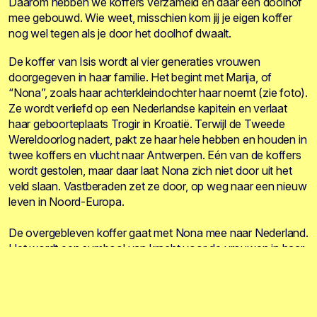
Daarom hebben we koffers verzameld en daar een doolhof
mee gebouwd. Wie weet, misschien kom jij je eigen koffer
nog wel tegen als je door het doolhof dwaalt.
De koffer van Isis wordt al vier generaties vrouwen
doorgegeven in haar familie. Het begint met Marija, of
“Nona”, zoals haar achterkleindochter haar noemt (zie foto).
Ze wordt verliefd op een Nederlandse kapitein en verlaat
haar geboorteplaats Trogir in Kroatië. Terwijl de Tweede
Wereldoorlog nadert, pakt ze haar hele hebben en houden in
twee koffers en vlucht naar Antwerpen. Eén van de koffers
wordt gestolen, maar daar laat Nona zich niet door uit het
veld slaan. Vastberaden zet ze door, op weg naar een nieuw
leven in Noord-Europa.
De overgebleven koffer gaat met Nona mee naar Nederland.
Het wordt een symbool van kracht voor de vrouwen in haar
familie. Van generatie op generatie wordt de koffer
doorgegeven, tot hij uiteindelijk bij Isis belandt. Nu heeft zij
hem aan Fenix gegeven, waar hij een plek heeft in het
Kofferdoolhof. Deze koffer belicht niet alleen het verhaal