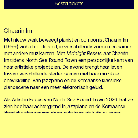
Bestel tickets
Chaerin Im
Met nieuw werk beweegt pianist en componist Chaerin Im
(1999) zich door de stad, in verschillende vormen en samen
met andere muzikanten. Met
Midnight Resets
laat Chaerin
Im tijdens North Sea Round Town een persoonlijke kant van
haar artistieke project zien. De avond brengt haar leven
tussen verschillende steden samen met haar muzikale
ontwikkeling: van jazzpiano en de Koreaanse klassieke
pianoscene naar een meer elektronisch geluid.
Als Artist in Focus van North Sea Round Town 2026 laat ze
zien hoe haar achtergrond in jazzpiano en de Koreaanse
klassieke pianoscene doorwerkt in muziek die nu meer
richting elektronica beweegt. In haar werk komen Seoul,
Amsterdam en Rotterdam samen.