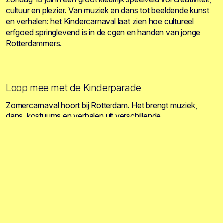
cultuur en plezier. Van muziek en dans tot beeldende kunst
en verhalen: het Kindercarnaval laat zien hoe cultureel
erfgoed springlevend is in de ogen en handen van jonge
Rotterdammers.
Loop mee met de Kinderparade
Zomercarnaval hoort bij Rotterdam. Het brengt muziek,
dans, kostuums en verhalen uit verschillende
gemeenschappen samen in de stad. De dag begint met het
maken en voorbereiden van feestaccessoires. Daarna trekt
de Kinderparade door Katendrecht naar Plein. Daar gaat het
programma verder met muziek, dans, eten, ontmoetingen en
activiteiten voor het hele gezin.
Programma: workshops, dans en muziek
13:00 - 14:00 uur - Workshop hoofdtooi maken,
KinderPraatPaal, workshop illustratie en schminken