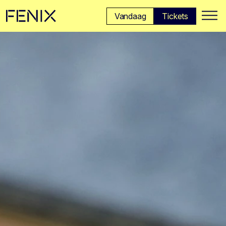
Ga naar hoofdinhoud →
Vandaag
Tickets